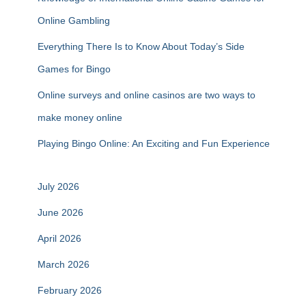
Online Gambling
Everything There Is to Know About Today’s Side
Games for Bingo
Online surveys and online casinos are two ways to
make money online
Playing Bingo Online: An Exciting and Fun Experience
July 2026
June 2026
April 2026
March 2026
February 2026