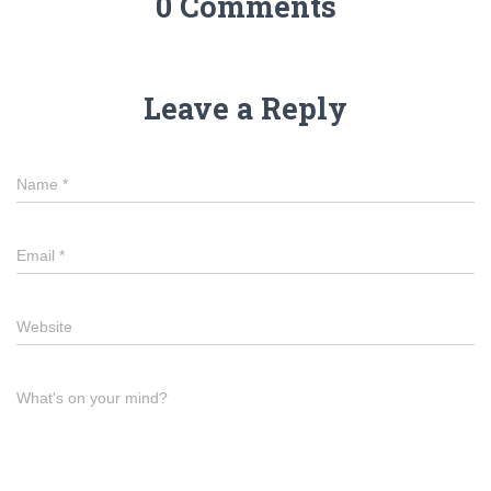
0 Comments
Leave a Reply
Name
*
Email
*
Website
What's on your mind?