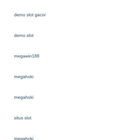
demo slot gacor
demo slot
megawin188
megahoki
megahoki
situs slot
megahoki