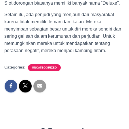
Slot dorongan biasanya memiliki banyak nama “Deluxe”.
Selain itu, ada penjudi yang menjauh dari masyarakat
karena tidak memiliki teman dan ikatan. Mereka
menyimpan sebagian besar untuk diri mereka sendiri dan
sering gelisah dalam kerumunan dan perjudian. Untuk
memungkinkan mereka untuk mendapatkan tentang
perasaan negatif, mereka menjadi kambing hitam.
Categories:
UNCATEGORIZED